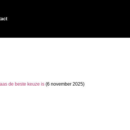
act
as de beste keuze is
(6 november 2025)