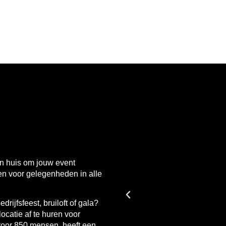
n huis om jouw event
uren voor gelegenheden in alle
rijfsfeest, bruiloft of gala?
locatie af te huren voor
 voor 850 mensen, heeft een